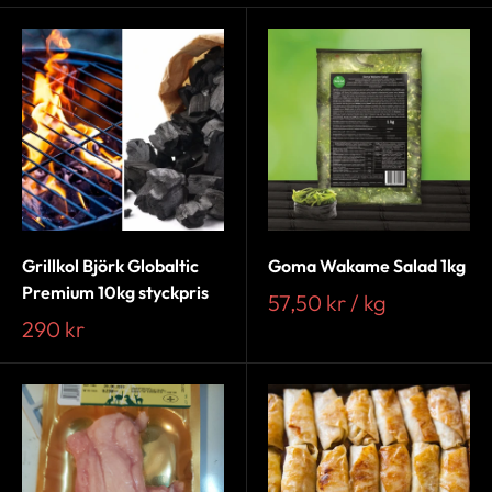
Grillkol Björk Globaltic
Goma Wakame Salad 1kg
Premium 10kg styckpris
57,50 kr / kg
290 kr