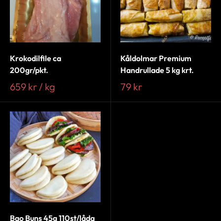
Krokodilfile ca
Kåldolmar Premium
200gr/pkt.
Handrullade 5 kg krt.
659 kr / kg
79 kr
Bao Buns 45g 110st/låda