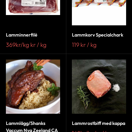
Lamminnerfilè
Lammkorv Specialchark
369kr/kg kr / kg
119 kr / kg
Lammlägg/Shanks
Lammrostbiff med kappa
Vaccum Nya Zeeland CA