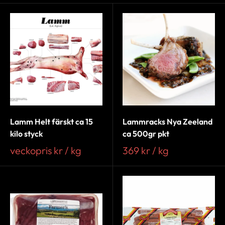
Lamm Helt färskt ca 15
Lammracks Nya Zeeland
kilo styck
ca 500gr pkt
veckopris kr / kg
369 kr / kg