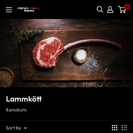
0
Lammkött
8 products
Sort by